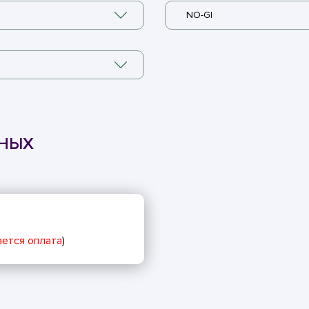
NO-GI
ННЫХ
ется оплата
)