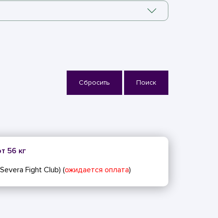
Сбросить
Поиск
т 56 кг
evera Fight Club) (
ожидается оплата
)