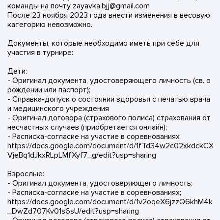
команды на почту zayavka.bjj@gmail.com
После 23 ноября 2023 года внести изменения в весовую
категорию невозможно.
Документы, которые необходимо иметь при себе для
участия в турнире:
Дети:
- Оригинал документа, удостоверяющего личность (св. о
рождении или паспорт);
- Справка-допуск о состоянии здоровья с печатью врача
и медицинского учреждения
- Оригинал договора (страхового полиса) страхования от
несчастных случаев (приобретается онлайн);
- Расписка-согласие на участие в соревнованиях
https://docs.google.com/document/d/1fTd34w2c02xkdckCXs
VjeBq1dJkxRLpLMfXyf7_g/edit?usp=sharing
Взрослые:
- Оригинал документа, удостоверяющего личность;
- Расписка-согласие на участие в соревнованиях;
https://docs.google.com/document/d/1v2oqeX6jzzQ6khM4kV
_DwZd707Kv01s6sU/edit?usp=sharing