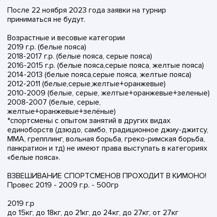
После 22 ноября 2023 года заявки на турнир
приниматься не будут.
Возрастные и весовые категории
2019 г.р. (белые пояса)
2018-2017 г.р. (белые пояса, серые пояса)
2016-2015 г.р. (белые пояса,серые пояса, желтые пояса)
2014-2013 (белые пояса,серые пояса, желтые пояса)
2012-2011 (белые,серые,желтые+оранжевые)
2010-2009 (белые, серые, желтые+оранжевые+зеленые)
2008-2007 (белые, серые,
желтые+оранжевые+зелёные)
*спортсмены с опытом занятий в других видах
единоборств (дзюдо, самбо, традиционное джиу-джитсу,
ММА, грепплинг, вольная борьба, греко-римская борьба,
панкратион и тд) не имеют права выступать в категориях
«белые пояса».
ВЗВЕШИВАНИЕ СПОРТСМЕНОВ ПРОХОДИТ В КИМОНО!
Провес 2019 - 2009 г.р. - 500гр
2019 г.р
до 15кг, до 18кг, до 21кг, до 24кг, до 27кг, от 27кг